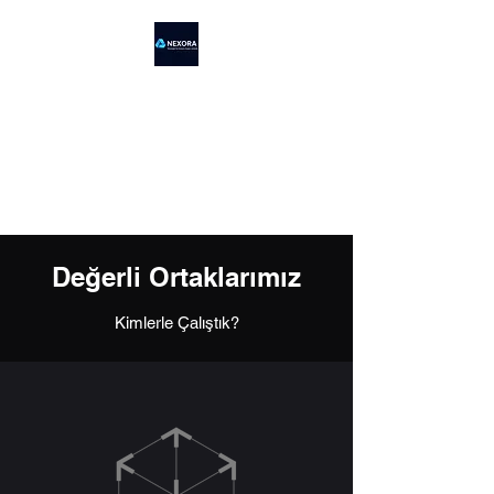
NEXORA İNSAN
KAYNAKLARI
Bilgi birikimimizi iş üstünde
görün
Değerli Ortaklarımız
Kimlerle Çalıştık?